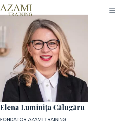
Sari
la
conținut
Elena Luminița Călugăru
FONDATOR AZAMI TRAINING