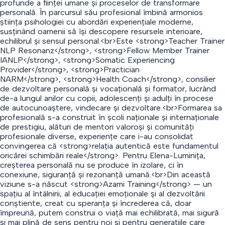
profunde a ființei umane și proceselor de transformare
personală. În parcursul său profesional îmbină armonios
știința psihologiei cu abordări experiențiale moderne,
susținând oamenii să își descopere resursele interioare,
echilibrul și sensul personal.<br>Este <strong>Teacher Trainer
NLP Resonanz</strong>, <strong>Fellow Member Trainer
IANLP</strong>, <strong>Somatic Experiencing
Provider</strong>, <strong>Practician
NARM</strong>, <strong>Health Coach</strong>, consilier
de dezvoltare personală și vocațională și formator, lucrând
de-a lungul anilor cu copii, adolescenți și adulți în procese
de autocunoaștere, vindecare și dezvoltare.<br>Formarea sa
profesională s-a construit în școli naționale și internaționale
de prestigiu, alături de mentori valoroși și comunități
profesionale diverse, experiențe care i-au consolidat
convingerea că <strong>relația autentică este fundamentul
oricărei schimbări reale</strong>. Pentru Elena-Luminița,
creșterea personală nu se produce în izolare, ci în
conexiune, siguranță și rezonanță umană.<br>Din această
viziune s-a născut <strong>Azami Training</strong> — un
spațiu al întâlnirii, al educației emoționale și al dezvoltării
conștiente, creat cu speranța și încrederea că, doar
împreună, putem construi o viață mai echilibrată, mai sigură
și mai plină de sens pentru noi și pentru generațiile care