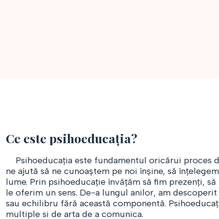
Ce este psihoeducația?
Psihoeducația este fundamentul oricărui proces de c
ne ajută să ne cunoaștem pe noi înșine, să înțeleg
lume. Prin psihoeducație învățăm să fim prezenți, să
le oferim un sens. De-a lungul anilor, am descoperi
sau echilibru fără această componentă. Psihoeducația
multiple si de arta de a comunica.