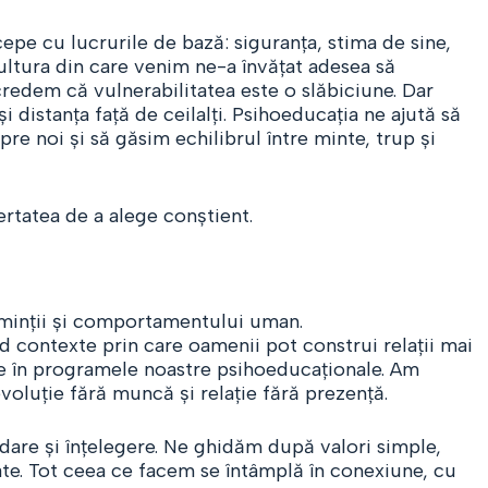
epe cu lucrurile de bază: siguranța, stima de sine,
Cultura din care venim ne-a învățat adesea să
redem că vulnerabilitatea este o slăbiciune. Dar
i distanța față de ceilalți. Psihoeducația ne ajută să
e noi și să găsim echilibrul între minte, trup și
ertatea de a alege conștient.
minții și comportamentului uman.
d contexte prin care oamenii pot construi relații mai
, fie în programele noastre psihoeducaționale. Am
evoluție fără muncă și relație fără prezență.
re și înțelegere. Ne ghidăm după valori simple,
tate. Tot ceea ce facem se întâmplă în conexiune, cu