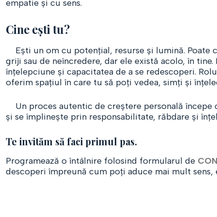
empatie și cu sens.
Cine ești tu?
Ești un om cu potențial, resurse și lumină. Poate c
griji sau de neîncredere, dar ele există acolo, în tin
înțelepciune și capacitatea de a se redescoperi. Rolul 
oferim spațiul în care tu să poți vedea, simți și înțele
Un proces autentic de creștere personală începe cu
și se împlinește prin responsabilitate, răbdare și înțe
Te invităm să faci primul pas.
Programează o întâlnire folosind formularul de
CON
descoperi împreună cum poți aduce mai mult sens, echi