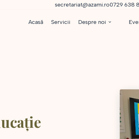
secretariat@azami.ro
0729 638 
Acasă
Servicii
Despre noi
Eve
ucație