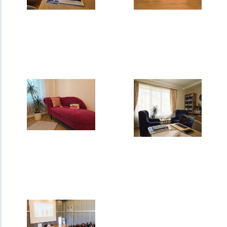
Consiliere
Programare
vocațională
neuro-lingvistică
Psihologie
clinică
Psihoterapie