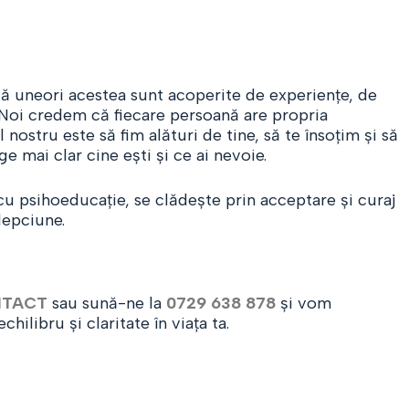
ă uneori acestea sunt acoperite de experiențe, de
e. Noi credem că fiecare persoană are propria
nostru este să fim alături de tine, să te însoțim și să
ge mai clar cine ești și ce ai nevoie.
 psihoeducație, se clădește prin acceptare și curaj
lepciune.
TACT
sau sună-ne la
0729 638 878
și vom
libru și claritate în viața ta.