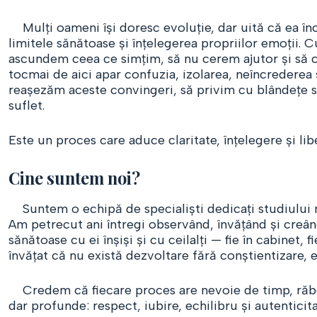
Mulți oameni își doresc evoluție, dar uită că ea înc
limitele sănătoase și înțelegerea propriilor emoții. 
ascundem ceea ce simțim, să nu cerem ajutor și să c
tocmai de aici apar confuzia, izolarea, neîncrederea ș
reașezăm aceste convingeri, să privim cu blândețe spr
suflet.
Este un proces care aduce claritate, înțelegere și lib
Cine suntem noi?
Suntem o echipă de specialiști dedicați studiului 
Am petrecut ani întregi observând, învățând și creân
sănătoase cu ei înșiși și cu ceilalți — fie în cabinet
învățat că nu există dezvoltare fără conștientizare, 
Credem că fiecare proces are nevoie de timp, răbda
dar profunde: respect, iubire, echilibru și autentici